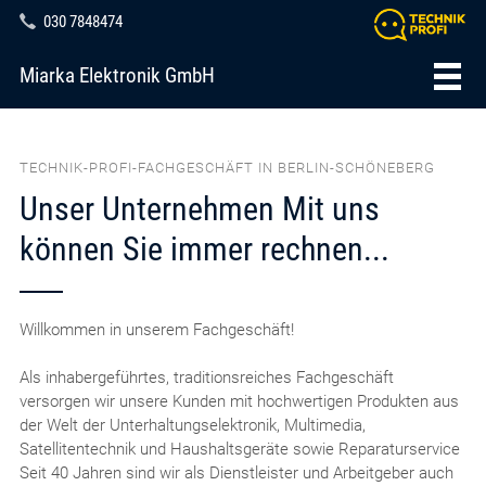
030 7848474
Miarka Elektronik GmbH
TECHNIK-PROFI-FACHGESCHÄFT IN BERLIN-SCHÖNEBERG
Unser Unternehmen Mit uns
können Sie immer rechnen...
Willkommen in unserem Fachgeschäft!
Als inhabergeführtes, traditionsreiches Fachgeschäft
versorgen wir unsere Kunden mit hochwertigen Produkten aus
der Welt der Unterhaltungselektronik, Multimedia,
Satellitentechnik und Haushaltsgeräte sowie Reparaturservice
Seit 40 Jahren sind wir als Dienstleister und Arbeitgeber auch