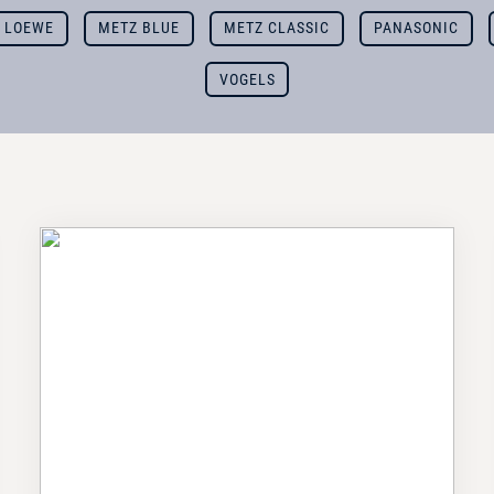
LOEWE
METZ BLUE
METZ CLASSIC
PANASONIC
VOGELS