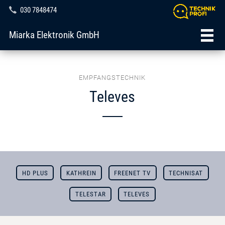
030 7848474
Miarka Elektronik GmbH
EMPFANGSTECHNIK
Televes
HD PLUS
KATHREIN
FREENET TV
TECHNISAT
TELESTAR
TELEVES