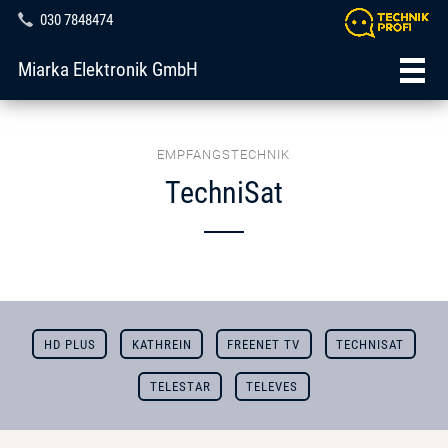
030 7848474
Miarka Elektronik GmbH
EMPFANGSTECHNIK
TechniSat
HD PLUS
KATHREIN
FREENET TV
TECHNISAT
TELESTAR
TELEVES