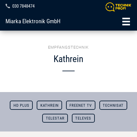
030 7848474
Miarka Elektronik GmbH
EMPFANGSTECHNIK
Kathrein
HD PLUS
KATHREIN
FREENET TV
TECHNISAT
TELESTAR
TELEVES