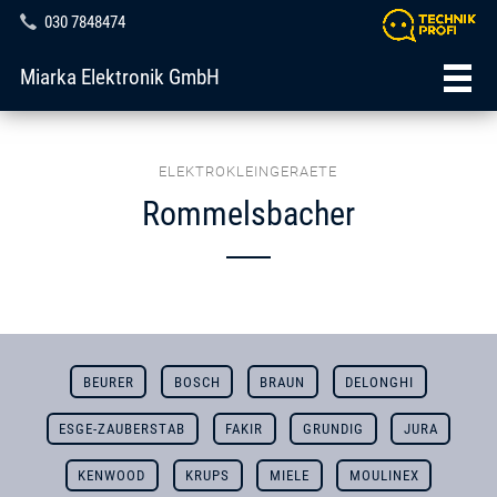
030 7848474
Miarka Elektronik GmbH
ELEKTROKLEINGERAETE
Rommelsbacher
BEURER
BOSCH
BRAUN
DELONGHI
ESGE-ZAUBERSTAB
FAKIR
GRUNDIG
JURA
KENWOOD
KRUPS
MIELE
MOULINEX