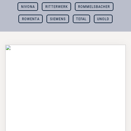
NIVONA
RITTERWERK
ROMMELSBACHER
ROWENTA
SIEMENS
TEFAL
UNOLD