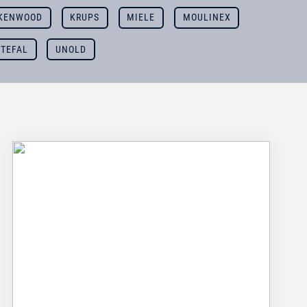
KENWOOD
KRUPS
MIELE
MOULINEX
TEFAL
UNOLD