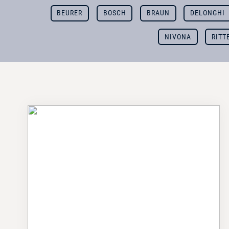
BEURER
BOSCH
BRAUN
DELONGHI
NIVONA
RITT