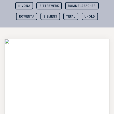
NIVONA
RITTERWERK
ROMMELSBACHER
ROWENTA
SIEMENS
TEFAL
UNOLD