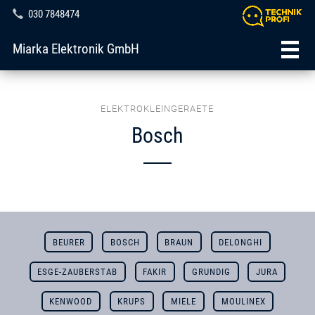
030 7848474
Miarka Elektronik GmbH
ELEKTROKLEINGERAETE
Bosch
BEURER
BOSCH
BRAUN
DELONGHI
ESGE-ZAUBERSTAB
FAKIR
GRUNDIG
JURA
KENWOOD
KRUPS
MIELE
MOULINEX