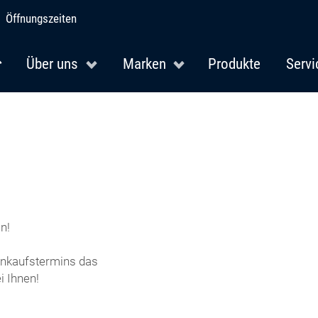
Öffnungszeiten
Über uns
Marken
Produkte
Servi
n!
Einkaufstermins das
 Ihnen!